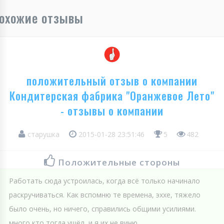
охожие отзывы
положительный отзыв о компании
Кондитерская фабрика "Оранжевое Лето"
- отзывы о компании
старушка
2015-01-28 23:51:46
5
482
Положительные стороны
Работать сюда устроилась, когда всё только начинало
раскручиваться. Как вспомню те времена, эххе, тяжело
было очень, но ничего, справились общими усилиями.
много кто тогда ушёл, и я их не виню...