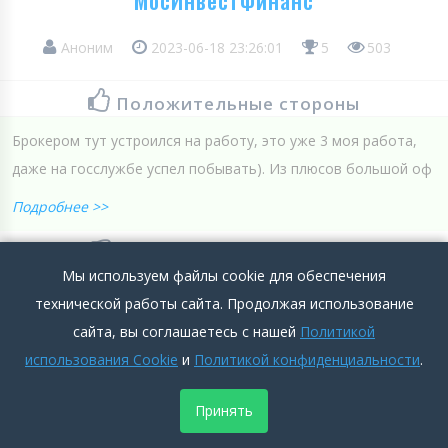
Аноним
2023-06-18 23:26:01
5
503
Положительные стороны
Брокером тут устроился на работу, это уже 3 моя работа,
даже на госслужбе успел побывать). Из плюсов большой оф
Подробнее >>
Отрицательные стороны
Мы используем файлы cookie для обеспечения
хочу карьерного роста
технической работы сайта. Продолжая использование
Подробнее >>
сайта, вы соглашаетесь с нашей
Политикой
использования Cookie
и
Политикой конфиденциальности
.
0
0
Добавить комментарий
Принять