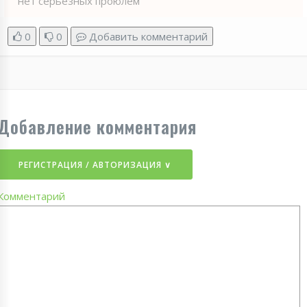
нет серьезных проюлем
0
0
Добавить комментарий
Добавление комментария
РЕГИСТРАЦИЯ / АВТОРИЗАЦИЯ ∨
Комментарий