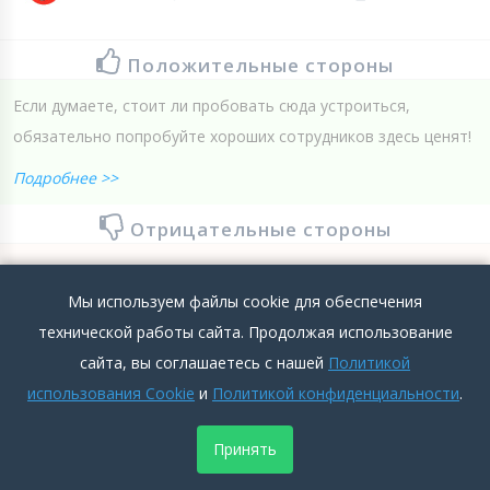
Положительные стороны
Если думаете, стоит ли пробовать сюда устроиться,
обязательно попробуйте хороших сотрудников здесь ценят!
Подробнее >>
Отрицательные стороны
Нет
Мы используем файлы cookie для обеспечения
Подробнее >>
технической работы сайта. Продолжая использование
сайта, вы соглашаетесь с нашей
Политикой
0
0
Добавить комментарий
использования Cookie
и
Политикой конфиденциальности
.
МосИнвестФинанс
Принять