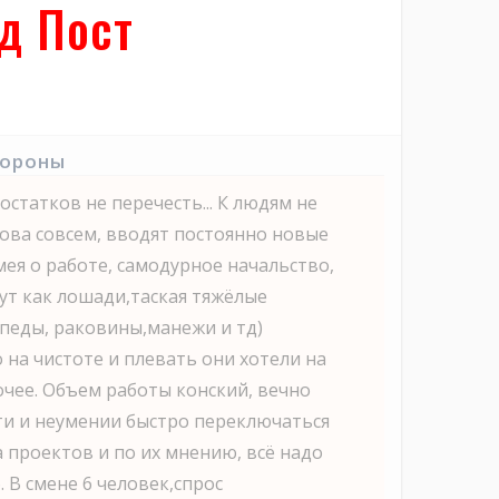
д Пост
тороны
статков не перечесть... К людям не
ова совсем, вводят постоянно новые
мея о работе, самодурное начальство,
т как лошади,таская тяжёлые
ипеды, раковины,манежи и тд)
 на чистоте и плевать они хотели на
очее. Объем работы конский, вечно
ти и неумении быстро переключаться
а проектов и по их мнению, всё надо
 В смене 6 человек,спрос