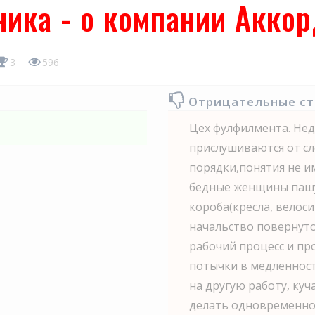
ика - о компании Аккор
3
596
Отрицательные с
Цех фулфилмента. Недо
прислушиваются от сл
порядки,понятия не и
бедные женщины пашу
короба(кресла, велос
начальство повернуто
рабочий процесс и пр
потычки в медленнос
на другую работу, куч
делать одновременно.