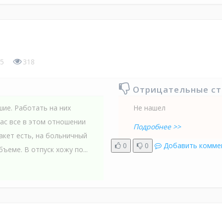
5
318
Отрицательные с
шие. Работать на них
Не нашел
нас все в этом отношении
Подробнее >>
акет есть, на больничный
0
0
Добавить комме
ъеме. В отпуск хожу по...