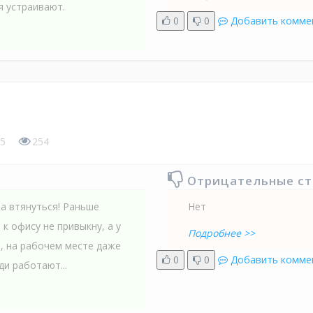
я устраивают.
0
0
Добавить комме
5
254
Отрицательные с
ла втянуться! Раньше
Нет
 к офису не привыкну, а у
Подробнее >>
ь, на рабочем месте даже
0
0
Добавить комме
и работают...