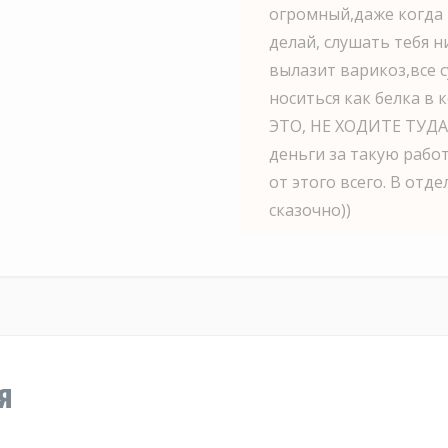
огромный,даже когда в
делай, слушать тебя н
вылазит варикоз,все с
носиться как белка 
ЭТО, НЕ ХОДИТЕ ТУДА,
деньги за такую рабо
от этого всего. В отд
сказочно))
я