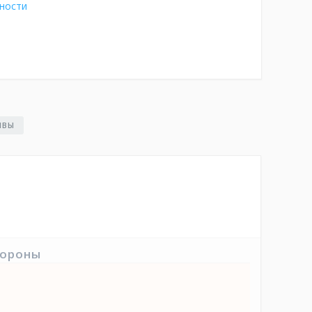
ности
ЫВЫ
тороны