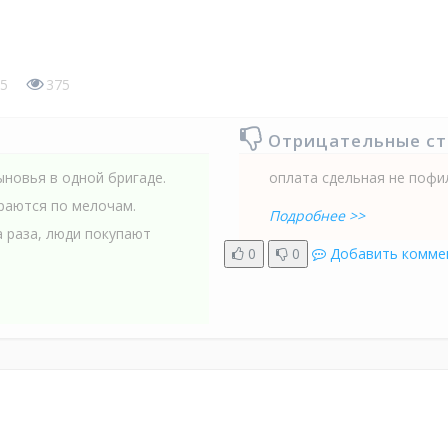
5
375
Отрицательные с
ыновья в одной бригаде.
оплата сдельная не поф
раются по мелочам.
Подробнее >>
а раза, люди покупают
0
0
Добавить комме