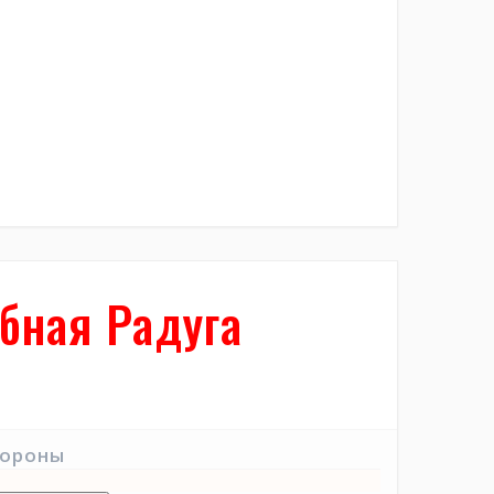
бная Радуга
тороны