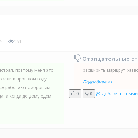
5
251
Отрицательные с
ыстрая, поэтому меня это
расширить маршрут разв
овали в прошлом году
Подробнее >>
все работают с хорошим
0
0
Добавить комме
а, а когда до дому едем