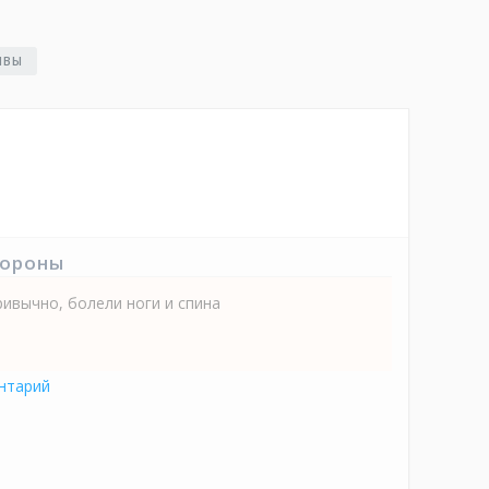
ЫВЫ
тороны
ривычно, болели ноги и спина
нтарий