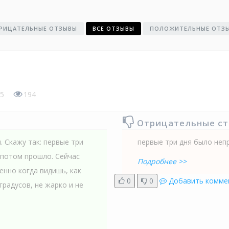
РИЦАТЕЛЬНЫЕ ОТЗЫВЫ
ВСЕ ОТЗЫВЫ
ПОЛОЖИТЕЛЬНЫЕ ОТЗ
5
194
Отрицательные с
 Скажу так: первые три
первые три дня было неп
 потом прошло. Сейчас
Подробнее >>
енно когда видишь, как
0
0
Добавить комме
градусов, не жарко и не