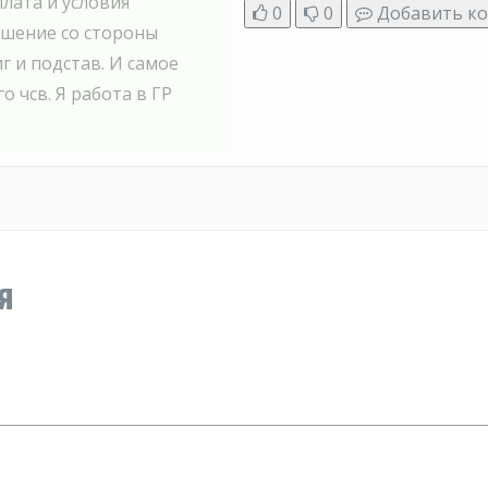
лата и условия
0
0
Добавить к
ошение со стороны
г и подстав. И самое
 чсв. Я работа в ГР
я