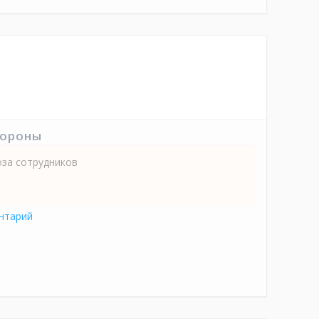
тороны
оза сотрудников
нтарий