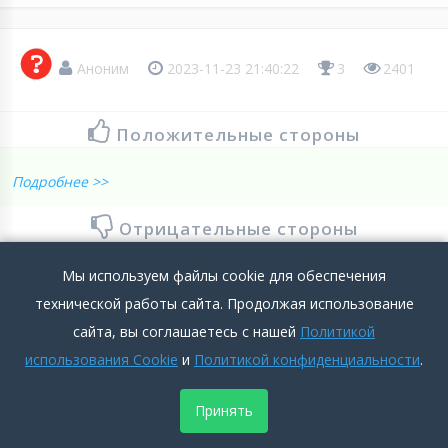
Аноним
2023-11-23 21:40:22
3
2401
Положительные стороны
Подробнее >>
Отрицательные стороны
Я работаю грибная радуга город курс чеплыгина121 я
Мы используем файлы cookie для обеспечения
работаю уже два года. И мне не отдали зароботаную
технической работы сайта. Продолжая использование
зарплату всем отдали в конце декабря а я остался без денег
сайта, вы соглашаетесь с нашей
Политикой
как та
использования Cookie
и
Политикой конфиденциальности
.
Подробнее >>
Принять
0
0
Добавить комментарий