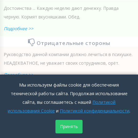
Достоинства ... Каждую неделю дают денежку. Правда
черную. Кормят вкусняшками. Обед.
Подробнее >>
Отрицательные стороны
Руководство данной компании должно лечиться в психушке.
НЕАДЕКВАТНОЕ, не уважает своих сотрудников, орёт.
Подробнее >>
Мы используем файлы cookie для обеспечения
0
0
Добавить комментарий
технической работы сайта. Продолжая использование
сайта, вы соглашаетесь с нашей
Политикой
использования Cookie
и
Политикой конфиденциальности
.
Принять
Отзыв сотрудника Пекарь о компании