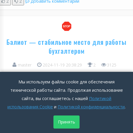
2
2
Добавить комментарий
Балиот — стабильное место для работы
бухгалтером
master
2024-11-19 20:38:29
2
3125
Положительные стороны
Мы используем файлы cookie для обеспечения
технической работы сайта. Продолжая использование
Работаю в «Балиот» уже несколько месяцев бухгалтером по
сайта, вы соглашаетесь с нашей
Политикой
первичному учёту. От компании остались только
использования Cookie
и
Политикой конфиденциальности
.
положительные впечатления. Коллектив здесь
дружелюбный, руководство вменяемое, никаких конфликтов
Принять
или недопонимания не возникает. Очень радует, что всё,