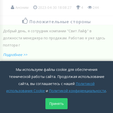
Аноним
2023-04-30 18:08:27
4
244
Положительные стороны
Добрый день, я сотрудник компании "Свит Лайф" в
должности менеджера по продажам. Работаю я уже здесь
полтора г
Подробнее >>
Отрицательные стороны
Мы используем файлы cookie для обеспечения
Всё устраивает
технической работы сайта. Продолжая использование
сайта, вы соглашаетесь с нашей
Политикой
Подробнее >>
использования Cookie
и
Политикой конфиденциальности
.
0
0
Добавить комментарий
Принять