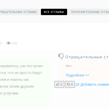
РИЦАТЕЛЬНЫЕ ОТЗЫВЫ
ВСЕ ОТЗЫВЫ
ПОЛОЖИТЕЛЬНЫЕ ОТЗ
5
438
Отрицательные с
онравилось, как построен
Нет
тся, что не просто берут
Подробнее >>
всем и помочь как
0
0
Добавить комме
 всем своим друзьям
х услугами.