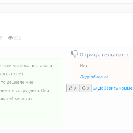
5
232
Отрицательные с
 если мы пока поставили
Нет
кого-то нет
Подробнее >>
что дешевле мне
0
0
Добавить комме
анимать сотрудника. Они
икакой мороки с