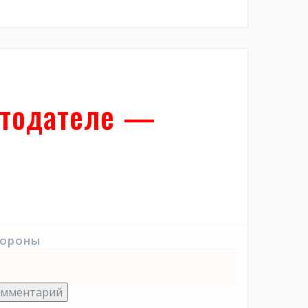
отодателе —
тороны
омментарий