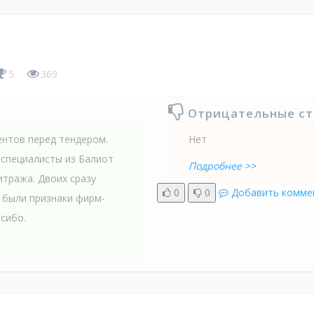
5
369
Отрицательные с
ентов перед тендером.
Нет
 специалисты из Балиот
Подробнее >>
итража. Двоих сразу
0
0
Добавить комме
х были признаки фирм-
сибо.