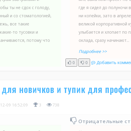
бы ты не сдох с голоду,
где я сидел до полуночи 
нный и со стоматологией,
ни копейки, зато в апрел
ежь, все такие
великой корпоративной к
какие-то тусовки и
улыбается и хлопает по п
канчиваются, потому что
оклада, сразу начинают...
Подробнее >>
0
0
Добавить комме
 для новичков и тупик для профе
12-09 16:52:09
3
738
Отрицательные с