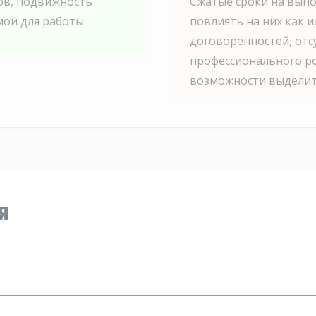
ов, подвижность
Сжатые сроки на выпо
мой для работы
повлиять на них как 
договорённостей, отс
профессионального рос
возможности выделит
я