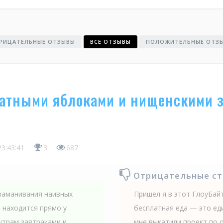
РИЦАТЕЛЬНЫЕ ОТЗЫВЫ
ВСЕ ОТЗЫВЫ
ПОЛОЖИТЕЛЬНЫЕ ОТЗ
латными яблоками и нищенскими 
23:43:41
3
687
Отрицательные с
 заманивания наивных
Пришел я в этот ГлоуБай
 находится прямо у
бесплатная еда — это еди
утрам завтраками и
мне выкатили проект по 