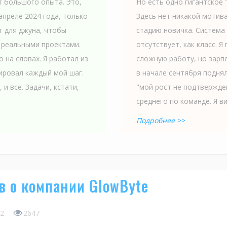
ет большого опыта. Это,
Но есть одно гигантское "
апреле 2024 года, только
Здесь нет никакой мотива
т для джуна, чтобы
стадию новичка. Система
с реальными проектами.
отсутствует, как класс. 
о на словах. Я работал из
сложную работу, но зарпл
лировал каждый мой шаг.
в начале сентября поднял
и все. Задачи, кстати,
"мой рост не подтвержде
среднего по команде. Я ви
Подробнее >>
 о компании GlowByte
2
2647