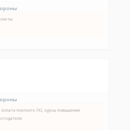
тороны
роекты
тороны
, оплата платного ПО, курсы повышения
ботодателя