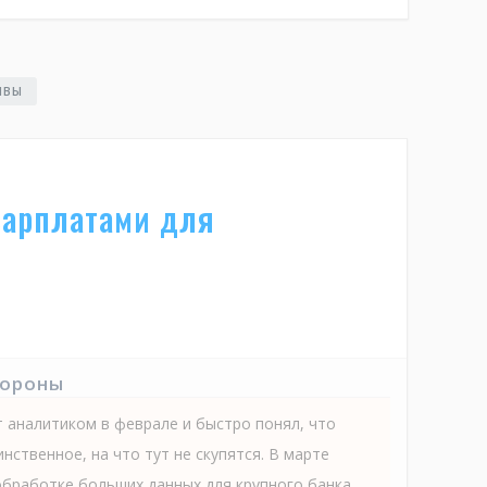
ЫВЫ
зарплатами для
тороны
т аналитиком в феврале и быстро понял, что
нственное, на что тут не скупятся. В марте
обработке больших данных для крупного банка,