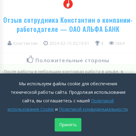
Отзыв сотрудника Константин о компании-
работодателе — ОАО АЛЬФА БАНК
Константин
2024-02-15 02:19:51
4
1664
Положительные стороны
После работы в небольших конторках работа в альфе, в
настолько большом банке, кажется чем-то очень крутым))
Мы используем файлы cookie для обеспечения
Подробнее >>
технической работы сайта. Продолжая использование
сайта, вы соглашаетесь с нашей
Политикой
Отрицательные стороны
использования Cookie
и
Политикой конфиденциальности
.
Очень много вещей, к которым нужно привыкать, которым
Принять
нужно учиться, объем информации огромный