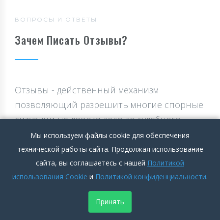
ВОПРОСЫ И ОТВЕТЫ
Зачем Писать Отзывы?
Отзывы - действенный механизм
позволяющий разрешить многие спорные
ситуации не доводя дело до судебного
разбирательства. Частное лицо или
Мы используем файлы cookie для обеспечения
компания о которой Вы оставляете отзыв
технической работы сайта. Продолжая использование
в большинстве случаев предпочитают
сайта, вы соглашаетесь с нашей
Политикой
использования Cookie
и
Политикой конфиденциальности
.
урегулировать проблему не откладывая
вопрос на долгое время, ведь репутация в
Принять
современном мире стоит очень дорого.