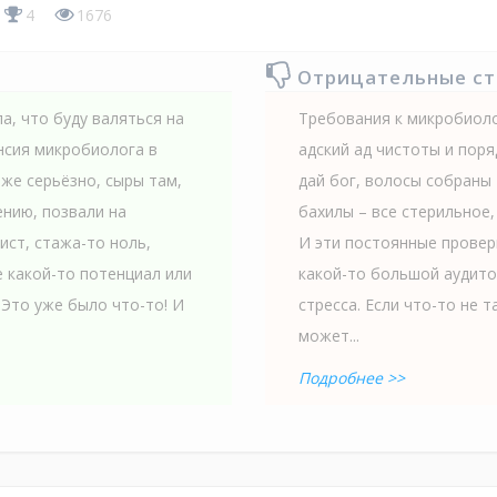
4
1676
Отрицательные с
ла, что буду валяться на
Требования к микробиоло
ансия микробиолога в
адский ад чистоты и пор
 же серьёзно, сыры там,
дай бог, волосы собраны 
ению, позвали на
бахилы – все стерильное,
ист, стажа-то ноль,
И эти постоянные проверк
е какой-то потенциал или
какой-то большой аудитор
 Это уже было что-то! И
стресса. Если что-то не т
может...
Подробнее >>