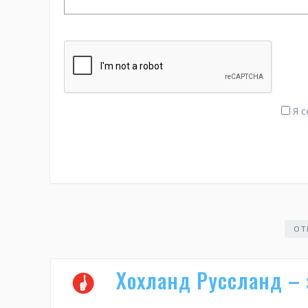
Я с
ОТ
Хохланд Руссланд – 