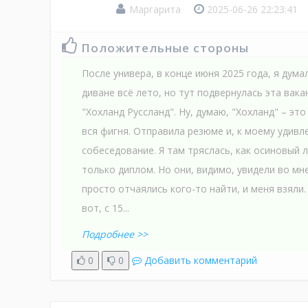
Маргарита
2025-06-26 22:23:41
Положительные стороны
После универа, в конце июня 2025 года, я дума
диване всё лето, но тут подвернулась эта вак
"Хохланд Руссланд". Ну, думаю, "Хохланд" – это
вся фигня. Отправила резюме и, к моему удивл
собеседование. Я там тряслась, как осиновый л
только диплом. Но они, видимо, увидели во мн
просто отчаялись кого-то найти, и меня взяли.
вот, с 15...
Подробнее >>
0
0
Добавить комментарий