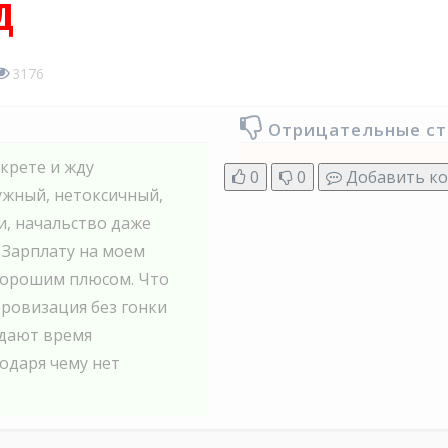
д
3176
Отрицательные с
екрете и жду
0
0
Добавить к
ужный, нетоксичный,
и, начальство даже
 Зарплату на моем
 хорошим плюсом. Что
фровизация без гонки
 дают время
одаря чему нет