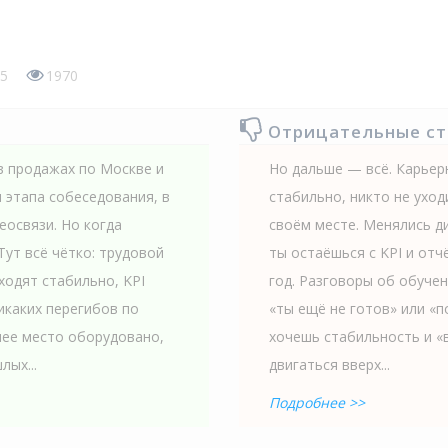
5
1970
Отрицательные с
в продажах по Москве и
Но дальше — всё. Карьер
 этапа собеседования, в
стабильно, никто не уход
еосвязи. Но когда
своём месте. Менялись ди
Тут всё чётко: трудовой
ты остаёшься с KPI и отч
ходят стабильно, KPI
год. Разговоры об обуче
икаких перегибов по
«ты ещё не готов» или «
чее место оборудовано,
хочешь стабильность и «в
лых...
двигаться вверх...
Подробнее >>