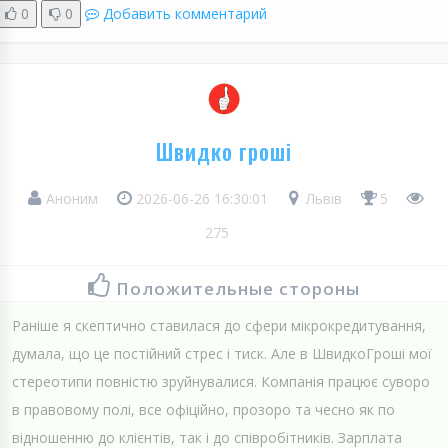
0
0
Добавить комментарий
Швидко гроші
Аноним
2026-06-26 16:30:01
Львів
5
275
Положительные стороны
Раніше я скептично ставилася до сфери мікрокредитування,
думала, що це постійний стрес і тиск. Але в ШвидкоГроші мої
стереотипи повністю зруйнувалися. Компанія працює суворо
в правовому полі, все офіційно, прозоро та чесно як по
відношенню до клієнтів, так і до співробітників. Зарплата