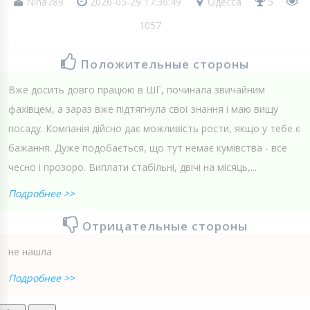
Nina789
2026-05-29 17:36:49
Одесса
5
1057
Положительные стороны
Вже досить довго працюю в ШГ, починала звичайним
фахівцем, а зараз вже підтягнула свої знання і маю вищу
посаду. Компанія дійсно дає можливість рости, якщо у тебе є
бажання. Дуже подобається, що тут немає кумівства - все
чесно і прозоро. Виплати стабільні, двічі на місяць,...
Подробнее >>
Отрицательные стороны
не нашла
Подробнее >>