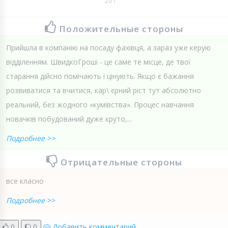
261
Положительные стороны
Прийшла в компанію на посаду фахівця, а зараз уже керую
відділенням. ШвидкоГроші - це саме те місце, де твої
старання дійсно помічають і цінують. Якщо є бажання
розвиватися та вчитися, кар\ єрний ріст тут абсолютно
реальний, без жодного «кумівства». Процес навчання
новачків побудований дуже круто,...
Подробнее >>
Отрицательные стороны
все класно
Подробнее >>
0
0
Добавить комментарий