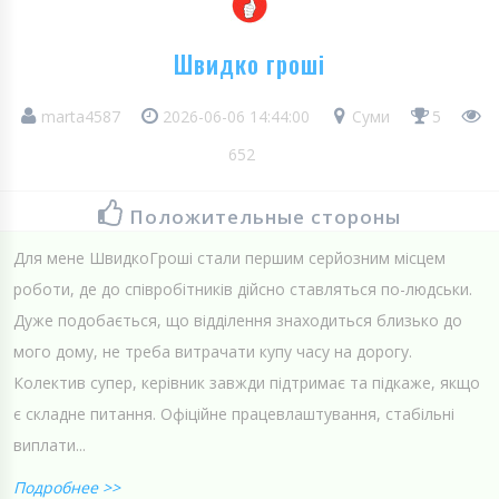
Швидко гроші
marta4587
2026-06-06 14:44:00
Суми
5
652
Положительные стороны
Для мене ШвидкоГроші стали першим серйозним місцем
роботи, де до співробітників дійсно ставляться по-людськи.
Дуже подобається, що відділення знаходиться близько до
мого дому, не треба витрачати купу часу на дорогу.
Колектив супер, керівник завжди підтримає та підкаже, якщо
є складне питання. Офіційне працевлаштування, стабільні
виплати...
Подробнее >>