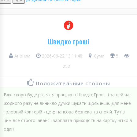
Швидко гроші
Аноним
2026-06-22 13:11:48
Суми
5
252
Положительные стороны
Вже скоро буде рік, як я працюю в ШвидкоГроші, і за цей час
жодного разу не виникло думки шукати щось інше. Для мене
головний критерій - це фінансова безпека та спокій. Тут з
цим все строго: аванс і зарплата приходять на картку чітко в
один...