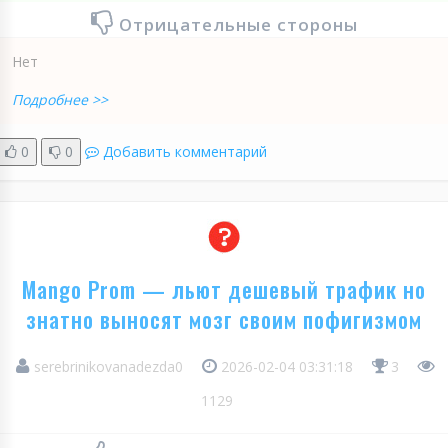
Отрицательные стороны
Нет
Подробнее >>
0
0
Добавить комментарий
Mango Prom — льют дешевый трафик но
знатно выносят мозг своим пофигизмом
serebrinikovanadezda0
2026-02-04 03:31:18
3
1129