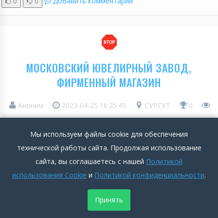
0
0
Добавить комментарий
МОСКОВСКИЙ ЮВЕЛИРНЫЙ ЗАВОД,
ФИРМЕННЫЙ МАГАЗИН
Аноним
2023-04-25 16:25:45
СУРГУТ
0
574
Мы используем файлы cookie для обеспечения
технической работы сайта. Продолжая использование
Положительные стороны
сайта, вы соглашаетесь с нашей
Политикой
ИХ НЕТ
использования Cookie
и
Политикой конфиденциальности
.
Подробнее >>
Принять
Отрицательные стороны