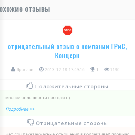
охожие отзывы
отрицательный отзыв о компании ГРиС,
Концерн
Ярослав
2013-12-18 17:49:16
1
1130
Положительные стороны
многие оплошности прощают:)
Подробнее >>
Отрицательные стороны
Нет соц пакетаужасные отношения в коллективе!Сплошная