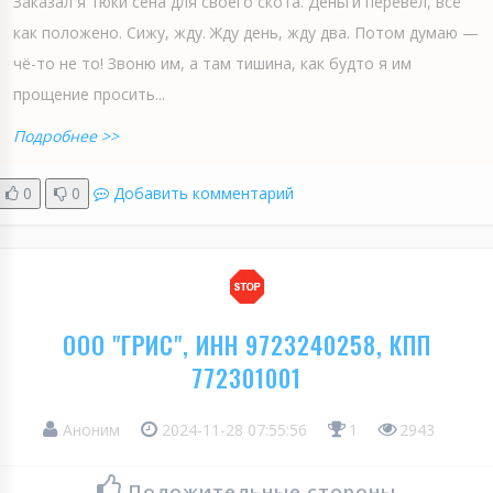
Заказал я тюки сена для своего скота. Деньги перевёл, всё
как положено. Сижу, жду. Жду день, жду два. Потом думаю —
чё-то не то! Звоню им, а там тишина, как будто я им
прощение просить...
Подробнее >>
0
0
Добавить комментарий
ООО "ГРИС", ИНН 9723240258, КПП
772301001
Аноним
2024-11-28 07:55:56
1
2943
Положительные стороны