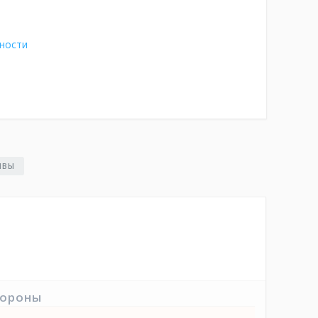
ности
ЫВЫ
тороны