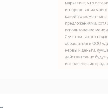
маркетинг, что остав
игнорирования моего 
какой-то момент мне 
предложениями, хотя я
использование моих д
С учетом такого подх
обращаться в ООО «Ди
нервы и деньги, лучш
действительно будут у
выполнения их прода
я