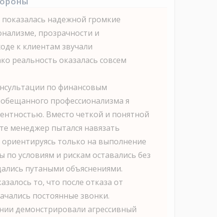
тороны
 показалась надежной громкие
онализме, прозрачности и
оде к клиентам звучали
ко реальность оказалась совсем
онсультации по финансовым
 обещанного профессионализма я
тентностью. Вместо четкой и понятной
те менеджер пытался навязать
о ориентируясь только на выполнение
ы по условиям и рискам оставались без
дались путаными объяснениями.
залось то, что после отказа от
ачались постоянные звонки.
нии демонстрировали агрессивный