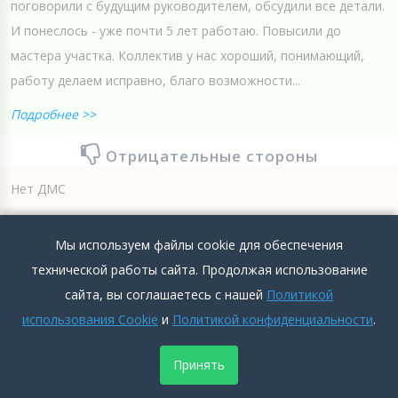
поговорили с будущим руководителем, обсудили все детали.
И понеслось - уже почти 5 лет работаю. Повысили до
мастера участка. Коллектив у нас хороший, понимающий,
работу делаем исправно, благо возможности...
Подробнее >>
Отрицательные стороны
Нет ДМС
Подробнее >>
Мы используем файлы cookie для обеспечения
0
0
Добавить комментарий
технической работы сайта. Продолжая использование
сайта, вы соглашаетесь с нашей
Политикой
использования Cookie
и
Политикой конфиденциальности
.
Принять
Строительная компания КВС