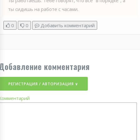
ты работаешь. Тебе говорят, что все "в порядке", а
ты сидишь на работе с часами.
0
0
Добавить комментарий
Добавление комментария
РЕГИСТРАЦИЯ / АВТОРИЗАЦИЯ ∨
Комментарий