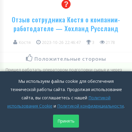
Отзыв сотрудника Костя о компании-
работодателе — Хохланд Руссланд
Костя
2023-10-26 22:46:47
3
2178
Положительные стороны
Пришел работать оператором подготовки сырья и через
год перешел на сыровара. Сейчас на свое месте 4й год
Мы используем файлы cookie для обеспечения
работаю и доволен.
технической работы сайта. Продолжая использование
Подробнее >>
сайта, вы соглашаетесь с нашей
Политикой
использования Cookie
и
Политикой конфиденциальности
.
Отрицательные стороны
Принять
Пришел работать оператором подготовки сырья и через
год перешел на сыровара. Сейчас на свое месте 4й год