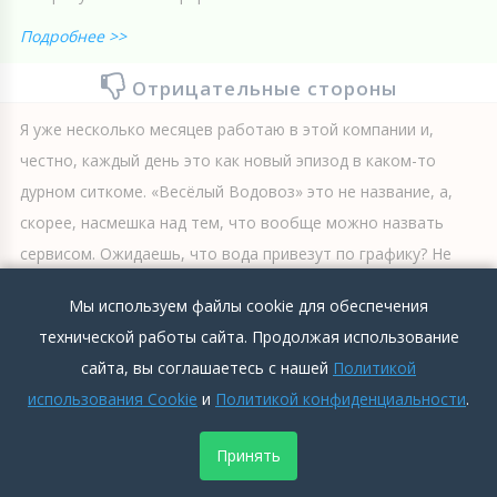
Подробнее >>
Отрицательные стороны
Я уже несколько месяцев работаю в этой компании и,
честно, каждый день это как новый эпизод в каком-то
дурном ситкоме. «Весёлый Водовоз» это не название, а,
скорее, насмешка над тем, что вообще можно назвать
сервисом. Ожидаешь, что вода привезут по графику? Не
смешите. Привезут в другой день, или вообще забудут, а
Мы используем файлы cookie для обеспечения
когда звонишь и спрашиваешь,...
технической работы сайта. Продолжая использование
Подробнее >>
сайта, вы соглашаетесь с нашей
Политикой
использования Cookie
и
Политикой конфиденциальности
.
0
0
Добавить комментарий
Принять