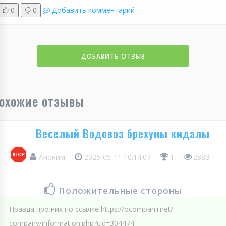
0
0
Добавить комментарий
ДОБАВИТЬ ОТЗЫВ
охожие отзывы
Веселый Водовоз брехуны кидалы
Аноним
2025-05-11 10:14:07
1
2883
Положительные стороны
Правда про них по ссылке https://oсompanii.net/
сompany/information.php?сid=304474