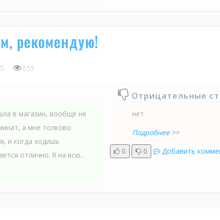
м, рекомендую!
5
655
Отрицательные с
шла в магазин, вообще не
нет
минат, а мне толково
Подробнее >>
я, и когда ходишь
0
0
Добавить комме
ется отлично. Я на всю...