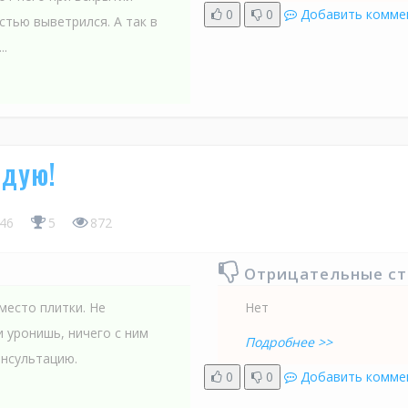
0
0
Добавить комме
стью выветрился. А так в
..
ндую!
:46
5
872
Отрицательные с
место плитки. Не
Нет
и уронишь, ничего с ним
Подробнее >>
онсультацию.
0
0
Добавить комме