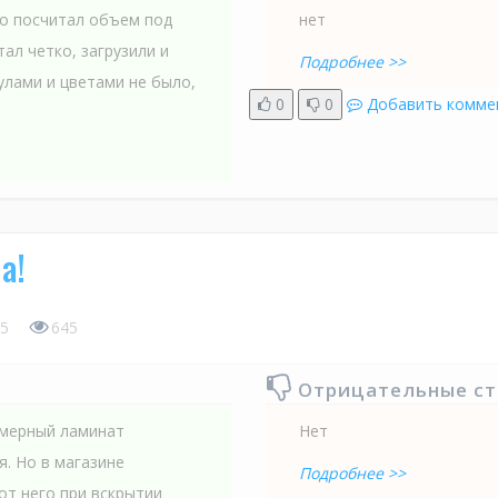
но посчитал объем под
нет
ал четко, загрузили и
Подробнее >>
кулами и цветами не было,
0
0
Добавить комме
а!
5
645
Отрицательные с
имерный ламинат
Нет
я. Но в магазине
Подробнее >>
от него при вскрытии