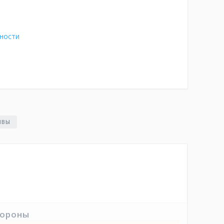
ности
ЫВЫ
тороны