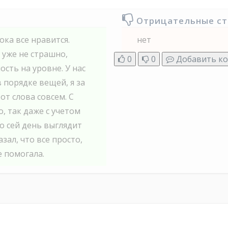
Отрицательные с
ока все нравится.
нет
 уже не страшно,
0
0
Добавить к
ость на уровне. У нас
 порядке вещей, я за
от слова совсем. С
, так даже с учетом
о сей день выглядит
зал, что все просто,
е помогала.