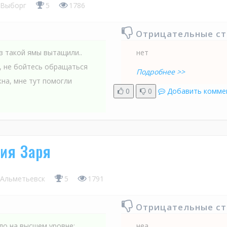
Выборг
5
1786
Отрицательные с
з такой ямы вытащили..
нет
и, не бойтесь обращаться
Подробнее >>
на, мне тут помогли
0
0
Добавить комме
ия Заря
Альметьевск
5
1791
Отрицательные с
ло на высшем уровне:
неа