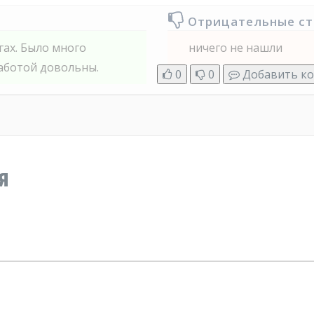
Отрицательные с
гах. Было много
ничего не нашли
Работой довольны.
0
0
Добавить к
я