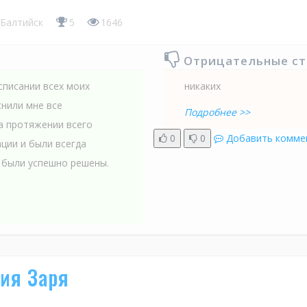
Балтийск
5
1646
Отрицательные с
списании всех моих
никаких
нили мне все
Подробнее >>
а протяжении всего
0
0
Добавить комме
ции и были всегда
ы были успешно решены.
ия Заря