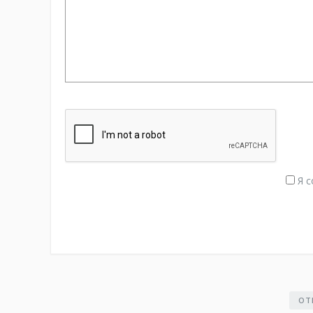
Я с
ОТ