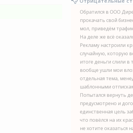
Отрицательные с
Обратился в ООО Дире
прокачать свой бизне
мол, приведём трафик
На деле же всё оказал
Рекламу настроили кр
случайную, которую в
итоге деньги слили в т
вообще ушли мои вло
отдельная тема, мене
шаблонными отпискам
Попытался вернуть де
предусмотрено и дого
единственная цель за
что повёлся на их кра
не хотите оказаться н