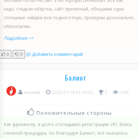
Москва» попал на сайт этих «профессионалов». Всё как
надо, гладкая обёртка, сайт приличный, обещания одни
сплошные: найдем всю подноготную, проверим досконально,
обезопасим...
Подробнее >>
0
0
Добавить комментарий
Балиот
Аноним
2025-07-18 01:44:52
5
1906
Положительные стороны
Как фрилансер, я долго откладывал регистрацию ИП, боясь
сложной процедуры. Но благодаря Балиот, всё оказалось