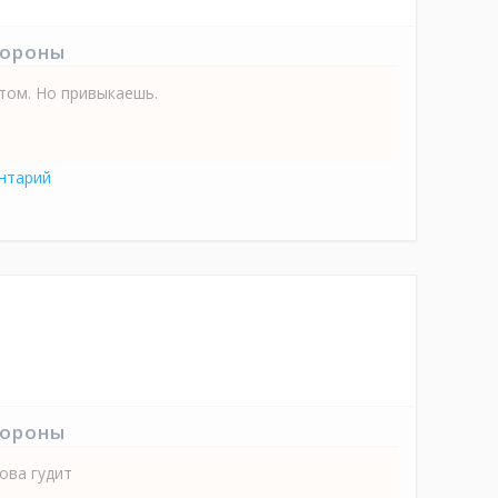
тороны
том. Но привыкаешь.
нтарий
тороны
ова гудит