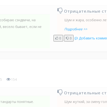
Отрицательные с
 собираю сэндвичи, на
Шум и жара, особенно ле
 весело бывает, если не
Подробнее >>
0
0
Добавить комме
5
154
Отрицательные с
стандарты понятные.
Шум жуткий, за смену гол