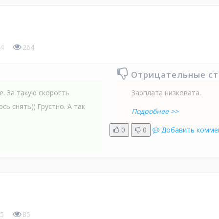
4
264
Отрицательные с
. За такую скорость
Зарплата низковата.
ь снять(( Грустно. А так
Подробнее >>
0
0
Добавить комме
5
85