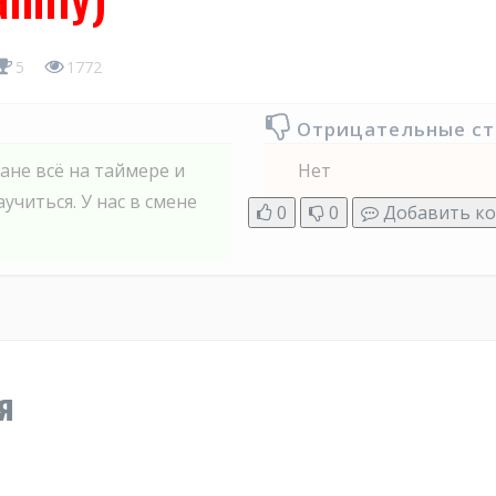
5
1772
Отрицательные с
ране всё на таймере и
Нет
читься. У нас в смене
0
0
Добавить к
я