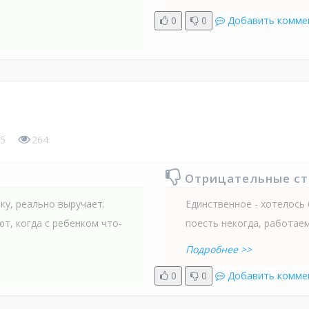
0
0
Добавить комме
5
264
Отрицательные с
ку, реально выручает.
Единственное - хотелось 
т, когда с ребенком что-
поесть некогда, работаем
Подробнее >>
0
0
Добавить комме