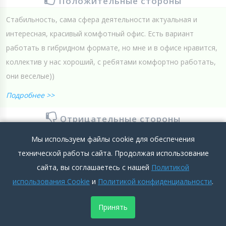
Положительные стороны
Стабильность, сама сфера деятельности актуальная и
интересная, красивый комфотный офис. Есть вариант
работать в гибридном формате, но мне и в офисе нравится,
коллектив у нас хороший, с ребятами комфортно работать,
они веселые))
Подробнее >>
Отрицательные стороны
Нет нареканий или пожелайний)
Мы используем файлы cookie для обеспечения
технической работы сайта. Продолжая использование
Подробнее >>
сайта, вы соглашаетесь с нашей
Политикой
использования Cookie
и
Политикой конфиденциальности
.
0
0
Добавить комментарий
Принять