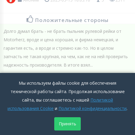
Положительные стороны
Долго думал брать - не брать пыльник рулевой рейки от
Motorherz, вроде и цена хорошая, и фирма немецкая, и
гарантия есть, а вроде и стремно как-то. Но в целом
запчасть не такая крупная, на чем, как не на ней проверить
надежность производителя. В итоге взял...
Подробнее >>
Мы используем файлы cookie для обеспечения
Отрицательные стороны
технической работы сайта. Продолжая использование
сайта, вы соглашаетесь с нашей
Политикой
не известная мне фирма
использования Cookie
и
Политикой конфиденциальности
.
Подробнее >>
Принять
0
0
Добавить комментарий