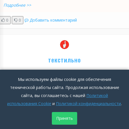
Подробнее >>
0
0
Добавить комментарий
текстильно
Анастасия Биковкина
2024-10-14 11:56:22
5
Мы используем файлы cookie для обеспечения
2898
технической работы сайта. Продолжая использование
сайта, вы соглашаетесь с нашей
Политикой
Положительные стороны
использования Cookie
и
Политикой конфиденциальности
.
Даже такая монотонная работа как упаковщица, может
быть интересной, когда руководство нормальное и
Принять
коллектив хороший. Рабочие места просторные и