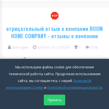
отрицательный отзыв о компании BOOM
HOME COMPANY - отзывы о компании
Виктория
2016-01-16 10:55:59
1
1538
Положительные стороны
Мы используем файлы cookie для обеспечения
Подробнее >>
технической работы сайта. Продолжая использование
сайта, вы соглашаетесь с нашей
Политикой
Отрицательные стороны
использования Cookie
и
Политикой конфиденциальности
.
Заказала недавно стол. Прислали не тот. Обменять не
захотели, мол, не верно сама заказ оформила. В эл.письмо
Принять
с подтверждением заказа - все верное. менеджер не хочет