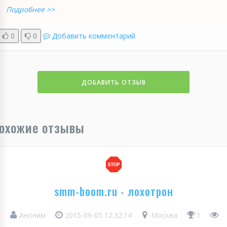
Подробнее >>
0
0
Добавить комментарий
ДОБАВИТЬ ОТЗЫВ
охожие отзывы
smm-boom.ru - лохотрон
Аноним
2015-09-05 12:32:14
Москва
1