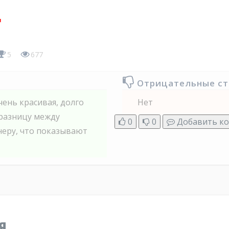
r
5
677
Отрицательные с
чень красивая, долго
Нет
 разницу между
0
0
Добавить к
неру, что показывают
я