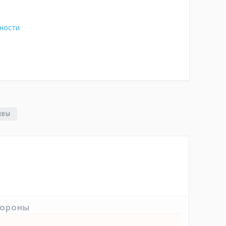
ности
ЫВЫ
тороны