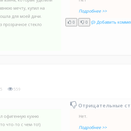
авнюю мечту, купил на
Подробнее >>
дошла для моей дачи.
0
0
Добавить комме
ез прозрачное стекло
5
559
Отрицательные с
ил офигенную кухню
Нет.
то что-то с чем-то!)
Подробнее >>