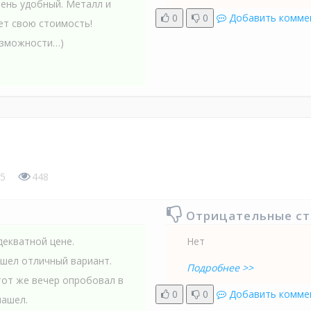
ень удобный. Металл и
0
0
Добавить комме
ет свою стоимость!
озможности…)
5
448
Отрицательные с
декватной цене.
Нет
ашел отличный вариант.
Подробнее >>
тот же вечер опробовал в
0
0
Добавить комме
нашел.