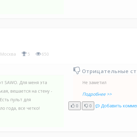
Москва
5
650
Отрицательные с
от SAWO. Для меня эта
Не заметил
ая, вешается на стену -
Подробнее >>
Есть пульт для
0
0
Добавить комме
о года, все четко!