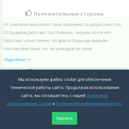
Положительные стороны
УК компания выполняет свои обязанности добросовестно.
Сотрудники работают постоянные, текучки почти нет.
Работают качественно. На днях в подъезде вымыли
пластиковые окна, нет ни разводов ни грязи.
Подробнее >>
Отрицательные стороны
Мы используем файлы cookie для обеспечения
Нету
технической работы сайта. Продолжая использование
Подробнее >>
сайта, вы соглашаетесь с нашей
Политикой
использования Cookie
и
Политикой конфиденциальности
.
0
0
Добавить комментарий
Принять