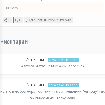
ничего
0
0
Добавить комментарий
омментарии
Аноним
2026-02-27 11:31:55
А что за митапы? Мне аж интересно)
Аноним
2026-03-05 15:26:50
ну это в любой норм компании так, от решений "на ходу" как
вы выразились толку мало