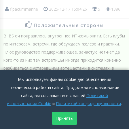
fipacummanne
2025-12-17 15:04:26
5
1386
Положительные стороны
В IBS оч понравилось внутреннее ИТ-комьюнити. Есть клубы
по интересам, встречи, где обсуждаем железо и практики.
Плюс руководство поддерживающее, зачастую нет-нет да
кого-то из них там встретишь! Иногда приходится конечно
разбираться с устаревшими артефактами в системах, в
больших компаниях это классическая история..
Мы используем файлы cookie для обеспечения
Подробнее >>
технической работы сайта. Продолжая использование
сайта, вы соглашаетесь с нашей
Политикой
Отрицательные стороны
использования Cookie
и
Политикой конфиденциальности
.
Нет
Принять
Подробнее >>