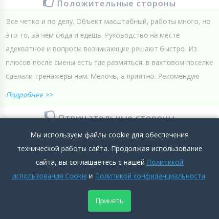
Положительные стороны
Все четко и по делу. Объект масштабный, работы много, но
это то, за чем сюда и едешь. Руководство на месте
адекватное и вопросы возникающие решают быстро. Из
плюсов после смены есть где размяться: в вахтовом поселке
сделали тренажеры нам. Мелочь, а приятно. Рекомендую
Подробнее >>
Отрицательные стороны
Мы используем файлы cookie для обеспечения
да вроде нет
технической работы сайта. Продолжая использование
Подробнее >>
сайта, вы соглашаетесь с нашей
Политикой
использования Cookie
и
Политикой конфиденциальности
.
0
0
Добавить комментарий
Принять