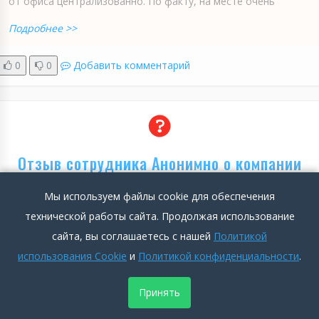
от офиса централизованно. По факту, на месте очень
Подробнее >>
0
0
Добавить комментарий
Отзыв сотрудника Анонимно о компании
Валта Пет Продактс
Мы используем файлы cookie для обеспечения
технической работы сайта. Продолжая использование
Аноним
2023-11-14 03:10:01
3
1900
сайта, вы соглашаетесь с нашей
Политикой
использования Cookie
и
Политикой конфиденциальности
.
Положительные стороны
Работала в отделе маркетинга. Белая зп, приятный
Принять
коллектив, в целом приятное начальство, отличный ген Дир!