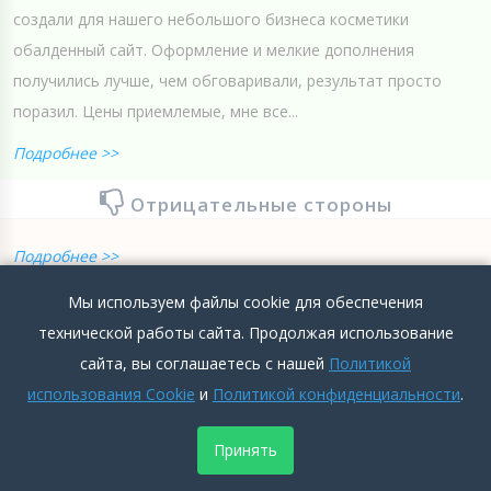
создали для нашего небольшого бизнеса косметики
обалденный сайт. Оформление и мелкие дополнения
получились лучше, чем обговаривали, результат просто
поразил. Цены приемлемые, мне все...
Подробнее >>
Отрицательные стороны
Подробнее >>
Мы используем файлы cookie для обеспечения
0
0
Добавить комментарий
технической работы сайта. Продолжая использование
сайта, вы соглашаетесь с нашей
Политикой
использования Cookie
и
Политикой конфиденциальности
.
ДОБАВИТЬ ОТЗЫВ
Принять