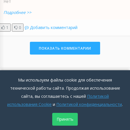
Нет
Подробнее >>
1
0
Добавить комментарий
ПОКАЗАТЬ КОММЕНТАРИИ
Компания IBS
Мы используем файлы cookie для обеспечения
технической работы сайта. Продолжая использование
Аноним
2025-12-05 14:04:16
5
1657
сайта, вы соглашаетесь с нашей
Политикой
использования Cookie
и
Политикой конфиденциальности
.
Положительные стороны
Проходил онлайн-курс по управлению требованиями,
Принять
который организовала компания. Курс оказался