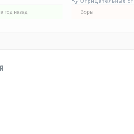
Отрицательные с
а год назад.
Воры
я