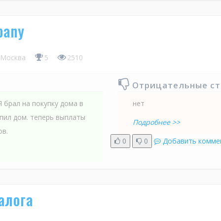
pany
Москва
5
2510
Отрицательные с
Я брал на покупку дома в
нет
упил дом. теперь выплаты
Подробнее >>
ов.
0
0
Добавить комме
алога