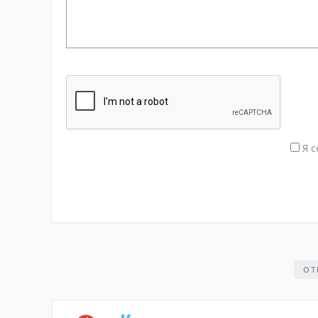
Я с
ОТ