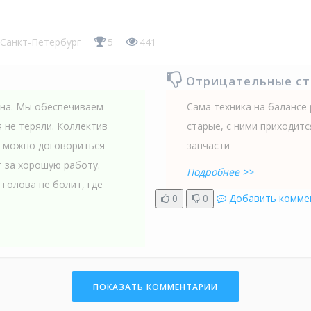
Санкт-Петербург
5
441
Отрицательные с
она. Мы обеспечиваем
Сама техника на балансе 
 не теряли. Коллектив
старые, с ними приходит
а можно договориться
запчасти
 за хорошую работу.
Подробнее >>
 голова не болит, где
0
0
Добавить комме
ПОКАЗАТЬ КОММЕНТАРИИ