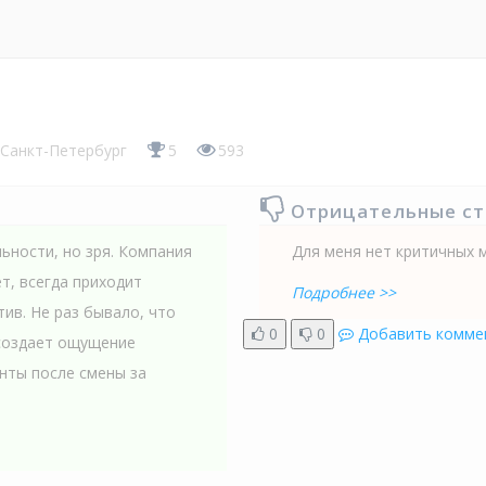
Санкт-Петербург
5
593
Отрицательные с
ьности, но зря. Компания
Для меня нет критичных
т, всегда приходит
Подробнее >>
тив. Не раз бывало, что
0
0
Добавить комме
 создает ощущение
нты после смены за