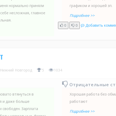
 меня нормально приняли
графиком и хорошей зп.
 себе несложная, главное
Подробнее >>
льная.
0
0
Добавить комме
т
Нижний Новгород
5
1034
Отрицательные с
овато втянуться в
Хорошая работа без обма
ся и даже больше
работают
и свободен. Зарплата
Подробнее >>
аботы нормальные. Форма