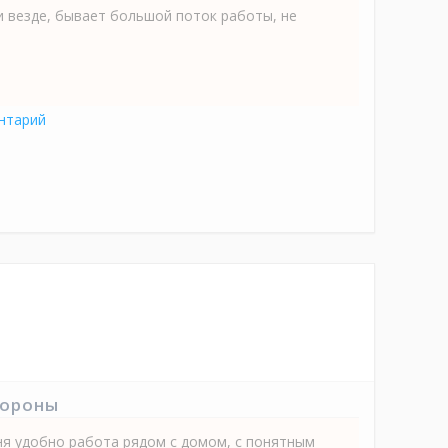
и везде, бывает большой поток работы, не
нтарий
тороны
ня удобно работа рядом с домом, с понятным