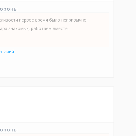
тороны
сливости первое время было непривычно.
ара знакомых, работаем вместе.
нтарий
тороны