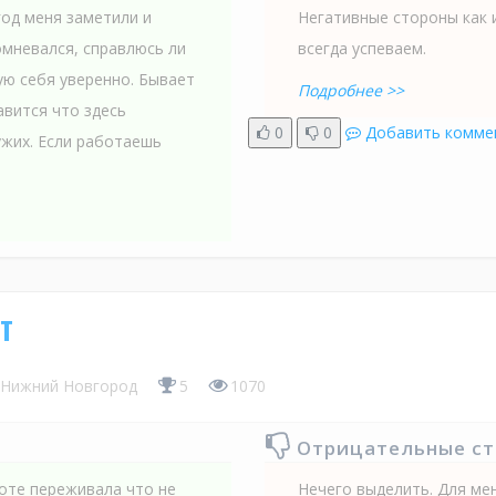
од меня заметили и
Негативные стороны как 
мневался, справлюсь ли
всегда успеваем.
ую себя уверенно. Бывает
Подробнее >>
вится что здесь
0
0
Добавить комме
ужих. Если работаешь
т
Нижний Новгород
5
1070
Отрицательные с
оте переживала что не
Нечего выделить. Для ме