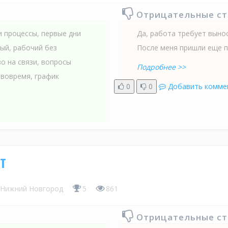
Отрицательные с
и процессы, первые дни
Да, работа требует выно
ый, рабочий без
После меня пришли еще п
о на связи, вопросы
Подробнее >>
 вовремя, график
0
0
Добавить комме
т
Нижний Новгород
5
861
Отрицательные с