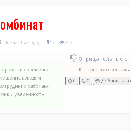
омбинат
Нижний Новгород
5
286
Отрицательные с
л поработаю временно
Конкретного негатива
отношение к людям
0
0
Добавить к
 сотрудники работают
афик и уверенность