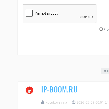
Я с
ОТ
IP-BOOM.RU
kucukovainna
2026-05-09 00:01:2