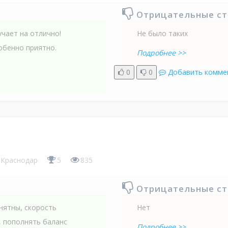
Отрицательные с
учает на отлично!
Не было таких
обенно приятно.
Подробнее >>
0
0
Добавить комме
Краснодар
5
835
Отрицательные с
нятны, скорость
Нет
, пополнять баланс
Подробнее >>