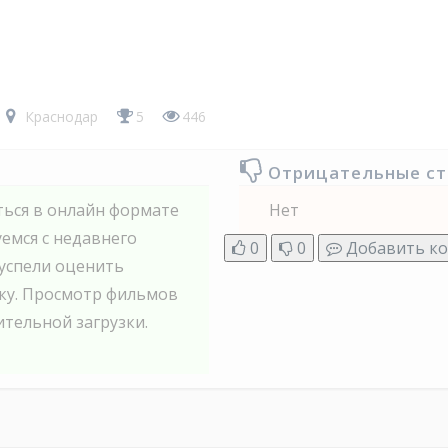
Краснодар
5
446
Отрицательные с
ться в онлайн формате
Нет
уемся с недавнего
0
0
Добавить к
 успели оценить
ку. Просмотр фильмов
тельной загрузки.