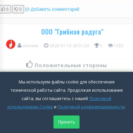
0
0
Добавить комментарий
ООО "Грибная радуга"
Аноним
2026-01-15 20:31:24
5
1293
Положительные стороны
Хорошая поддержка – новичкам на обучении 45 тыс. платят.
Мы используем файлы cookie для обеспечения
Через два месяца ты на сдельной оплате. Многие под 110 и
технической работы сайта. Продолжая использование
больше зарабатывают. А с подработкой и того больше
сайта, вы соглашаетесь с нашей
Политикой
можно.
использования Cookie
и
Политикой конфиденциальности
.
Подробнее >>
Принять
Отрицательные стороны