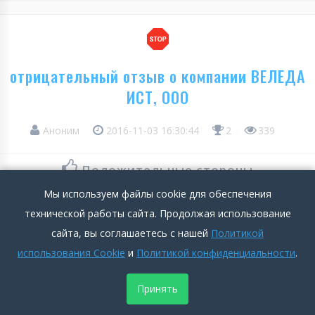
отрицательный отзыв о компании ВЕЛЕДА
ИСТ, ООО
Аноним
2016-11-03 16:30:44
2
339
Положительные стороны
Мы используем файлы cookie для обеспечения
Пока супервайзером была Виктория , была нормальная
технической работы сайта. Продолжая использование
зарплата.
сайта, вы соглашаетесь с нашей
Политикой
Подробнее >>
использования Cookie
и
Политикой конфиденциальности
.
Отрицательные стороны
Принять
Отвратительный супервайзер Дарья, воротит от манеры