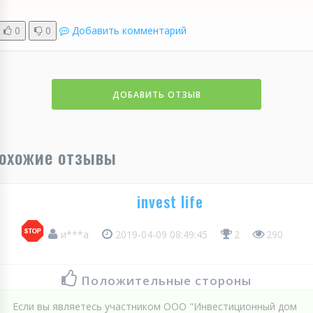
0
0
Добавить комментарий
ДОБАВИТЬ ОТЗЫВ
охожие отзывы
invest life
и***а
2019-04-09 08:49:45
2
290
Положительные стороны
Если вы являетесь участником ООО "Инвестиционный дом