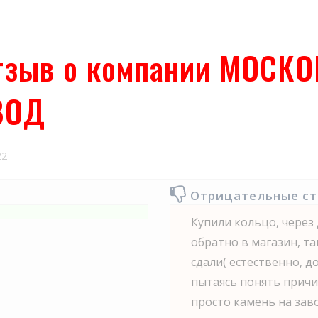
тзыв о компании МОСК
ВОД
22
Отрицательные с
Купили кольцо, через
обратно в магазин, та
сдали( естественно, д
пытаясь понять причи
просто камень на заво