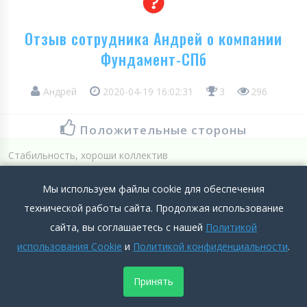
Отзыв сотрудника Андрей о компании
Фундамент-СПб
Андрей
2020-04-19 16:02:31
3
296
Положительные стороны
Стабильность, хороши коллектив
Подробнее >>
Мы используем файлы cookie для обеспечения
технической работы сайта. Продолжая использование
Отрицательные стороны
сайта, вы соглашаетесь с нашей
Политикой
Мало хороших столовых рядом
использования Cookie
и
Политикой конфиденциальности
.
Подробнее >>
Принять
0
0
Добавить комментарий