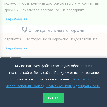
полную, чтобы получить достойную зарплату. Коллектив
дружный, начальство адекватное. На предприят
Подробнее >>
Отрицательные стороны
отрицательных сторон не обнаружено. недостатков нет
Подробнее >>
0
0
Добавить комментарий
Мы используем файлы cookie для обеспечения
технической работы сайта. Продолжая использование
сайта, вы соглашаетесь с нашей
Политикой
использования Cookie
и
Политикой конфиденциальности
.
Веранда на "отлично"
Принять
Аноним
2018-08-09 00:45:12
Арзамас
5