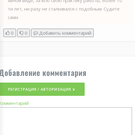
явном виде, за всю свою практику работы, более 10
ти лет, ни разу не сталкивался с подобным. Судите
сами.
0
0
Добавить комментарий
Добавление комментария
РЕГИСТРАЦИЯ / АВТОРИЗАЦИЯ ∨
Комментарий