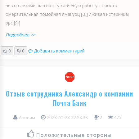
не со слезами шла на эту конченую работу... Просто
омерзительная помойная яма! уоц [В.] лживая истеричка!
ррс [Я.]
Подробнее >>
0
0
Добавить комментарий
Отзыв сотрудника Александр о компании
Почта Банк
Аноним
2023-01-23 22:23:33
2
475
Положительные стороны