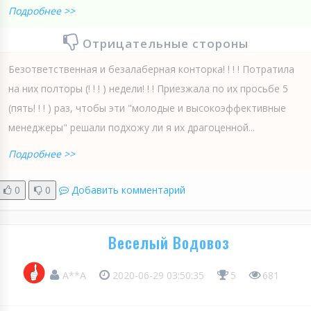
Подробнее >>
Отрицательные стороны
Безответственная и безалаберная конторка! ! ! ! Потратила
на них полторы (! ! ! ) недели! ! ! Приезжала по их просьбе 5
(пять! ! ! ) раз, чтобы эти "молодые и высокоэффективные
менеджеры" решали подхожу ли я их драгоценной...
Подробнее >>
0
0
Добавить комментарий
Веселый Водовоз
А**А
2020-06-29 03:50:35
5
681