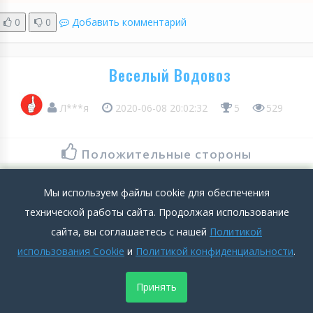
0
0
Добавить комментарий
Веселый Водовоз
Л***я
2020-06-08 20:02:32
5
529
Положительные стороны
жаловаться не на что. платят деньги. работаю в чистых
Мы используем файлы cookie для обеспечения
условиях. без пыли и вреда для здоровья. компьютер у меня
технической работы сайта. Продолжая использование
новый, не то, что на старой работе. тут следят за
сайта, вы соглашаетесь с нашей
Политикой
техникой,...
использования Cookie
и
Политикой конфиденциальности
.
Подробнее >>
Принять
Отрицательные стороны